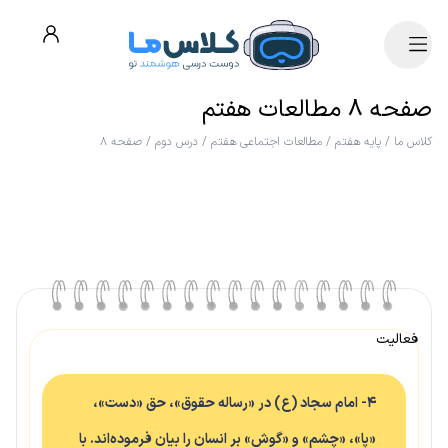
صفحه ۸ مطالعات هفتم
کلاس ما
/
پایه هفتم
/
مطالعات اجتماعی هفتم
/
درس دوم
/
صفحه ۸
فعالیت
۴- امام سجاد (ع) در «رساله حقوق»، حق «دست»،
«پا»، «چشم» و «گوش» بر انسان را بیان فرموده‌اند. با