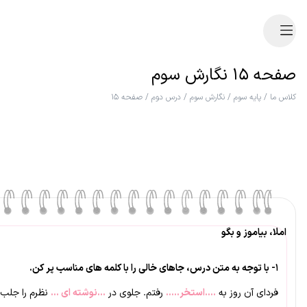
صفحه ۱۵ نگارش سوم
کلاس ما
/
پایه سوم
/
نگارش سوم
/
درس دوم
/
صفحه ۱۵
املا، بیاموز و بگو
۱- با توجه به متن درس، جاهای خالی را با کلمه های مناسب پر کن.
فردای آن روز به
….استخر…..
رفتم. جلوی در
…نوشته ای …
نظرم را جلب 