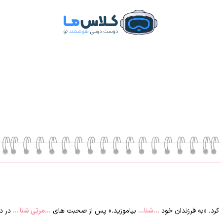
کرد. «به فرزندان خود
…شنا…
بیاموزید.» پس از صحبت های
…مربّی شنا …
در د