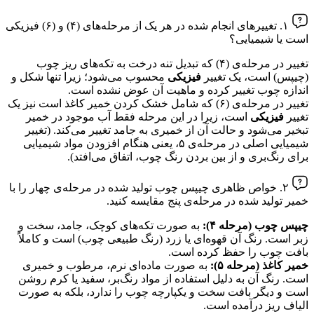
۱. تغییرهای انجام شده در هر یک از مرحله‌های (۴) و (۶) فیزیکی
است یا شیمیایی؟
تغییر در مرحله‌ی (۴) که تبدیل تنه درخت به تکه‌های ریز چوب
(چیپس) است، یک تغییر
فیزیکی
محسوب می‌شود؛ زیرا تنها شکل و
اندازه چوب تغییر کرده و ماهیت آن عوض نشده است.
تغییر در مرحله‌ی (۶) که شامل خشک کردن خمیر کاغذ است نیز یک
تغییر
فیزیکی
است، زیرا در این مرحله فقط آب موجود در خمیر
تبخیر می‌شود و حالت آن از خمیری به جامد تغییر می‌کند. (تغییر
شیمیایی اصلی در مرحله‌ی ۵، یعنی هنگام افزودن مواد شیمیایی
برای رنگ‌بری و از بین بردن رنگ چوب، اتفاق می‌افتد).
۲. خواص ظاهری چیپس چوب تولید شده در مرحله‌ی چهار را با
خمیر تولید شده در مرحله‌ی پنج مقایسه کنید.
چیپس چوب (مرحله ۴):
به صورت تکه‌های کوچک، جامد، سخت و
زبر است. رنگ آن قهوه‌ای یا زرد (رنگ طبیعی چوب) است و کاملاً
بافت چوب را حفظ کرده است.
خمیر کاغذ (مرحله ۵):
به صورت ماده‌ای نرم، مرطوب و خمیری
است. رنگ آن به دلیل استفاده از مواد رنگ‌بر، سفید یا کرم روشن
است و دیگر بافت سخت و یکپارچه چوب را ندارد، بلکه به صورت
الیاف ریز درآمده است.