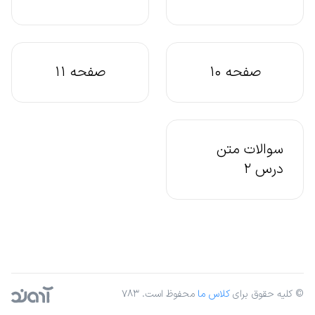
صفحه 10
صفحه 11
سوالات متن
درس 2
© کلیه حقوق برای
کلاس ما
محفوظ است. ۷۸۳
آژانس دیجیتال