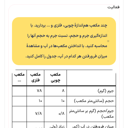
فعالیت
چند مکعب هم‌اندازهٔ چوبی، فلزی و … بردارید. با
اندازه‌گیری جرم و حجم، نسبت جرم به حجم آنها را
محاسبه کنید. با انداختن مکعب‌ها در آب و مشاهدهٔ
میزان فرورفتن هر کدام در آب، جدول را کامل کنید.
مکعب
مکعب
مکعب
چوبی
فلزی
…
جرم (گرم)
۸
۷۸
حجم (سانتی‌متر مکعب)
۱۰
۱۰
جرم/حجم (گرم بر سانتی‌متر
۷/۸
۰/۸
مکعب)
میزان فرورفتن در آب (کم،
زیاد (ولی