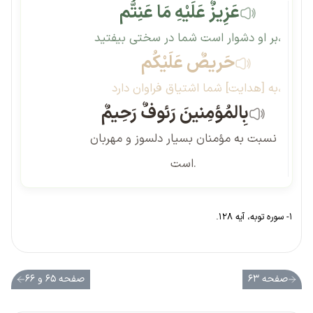
عَزِیزٌ عَلَیْهِ مَا عَنِتُّم
بر او دشوار است شما در سختی بیفتید،
حَریصٌ عَلَیْکُم
به [هدایت] شما اشتیاق فراوان دارد،
بِالمُؤمِنینَ رَئوفٌ رَحِیمٌ
نسبت به مؤمنان بسیار دلسوز و مهربان
است.
۱- سوره توبه، آیه ۱۲۸.
صفحه ۶۳
صفحه ۶۵ و ۶۶