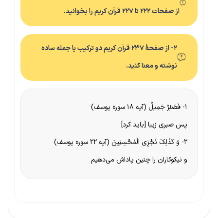
از صفحات ۲۲۲ تا ۲۲۷ قرآن کریم را بخوانید.
۲- از صفحهٔ ۲۳۷ قرآن کریم دو ترکیب یا جمله ساده
نوشته و معنا کنید.
۱- فَصَبْرٌ جَمِیلٌ (آیه ۱۸ سوره یوسف)
پس صبری زیبا [باید کرد]
۲- وَ کَذَلِکَ نَجْزِی الْمُحْسِنِینَ (آیه ۲۲ سوره یوسف)
و نیکوکاران‌ ‌را‌ چنین‌ پاداش‌ می‌دهیم‌