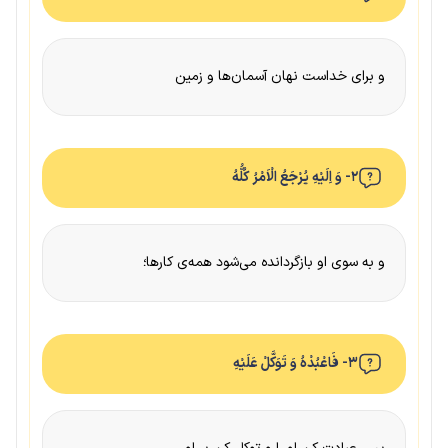
و برای خداست نهان آسمان‌ها و زمین
۲- وَ اِلَیْهِ یُرْجَعُ الْاَمْرُ کُلُّهُ
و به سوی او بازگردانده می‌شود همه‌ی کارها؛
۳- فَاعْبُدْهُ وَ تَوَکَّلْ عَلَیْهِ