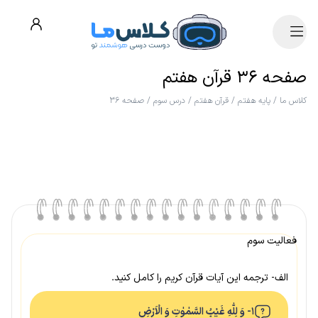
صفحه ۳۶ قرآن هفتم
کلاس ما
/
پایه هفتم
/
قرآن هفتم
/
درس سوم
/
صفحه ۳۶
فعالیت سوم
الف- ترجمه این آیات قرآن کریم را کامل کنید.
۱- وَ لِلّٰهِ غَیْبُ السَّمٰوٰتِ وَ الْاَرْضِ