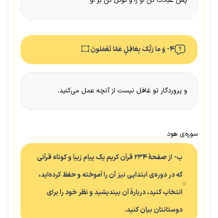
پس عبادت کن او را و توکل کن بر او
۴- وَ ما رَبُّکَ بِغافِلٍ عَمّا تَعْمَلونَ ۝
و پروردگار تو غافل نیست از آنچه عمل می‌کنید.
سوره‌ی هود
ب- از صفحهٔ ۲۳۴ قرآن کریم یک پیام زیبا و کوتاه قرآنی
که در دوره‌ی ابتدایی نیز آن را آموخته و حفظ کرده‌اید،
انتخاب کنید، دربارهٔ آن بیندیشید و نظر خود را برای
دوستانتان بیان کنید.