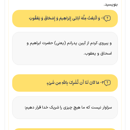
بنویسید.
۱- وَ اتَّبَعْتُ مِلَّهَ آبَائِی إِبْرَاهِیمَ وَ إِسْحَاقَ وَ یَعْقُوبَ
و پیروی کردم از آیین پدرانم (یعنی) حضرت ابراهیم و
اسحاق و یعقوب.
۲- مَا کَانَ لَنَا أَن نُّشْرِکَ بِاللَّهِ مِن شَیْءٍ
سزاوار نیست که ما هیچ چیزی را شریک خدا قرار دهیم؛