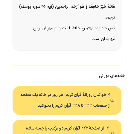
فَاللَّهُ خَیْرٌ حَافِظًا وَ هُوَ أَرْحَمُ الرَّاحِمِینَ (آیه ۴۶ سوره یوسف)
ترجمه:
پس خداوند بهترین‌ حافظ ‌است‌ و ‌او‌ مهربان‌ترین‌
مهربانان‌ ‌است‌
خانه‌های نورانی
۱- خواندن روزانهٔ قرآن کریم: هر روز در خانه یک صفحه
از صفحات ۲۳۳ تا ۲۳۸ قرآن کریم را بخوانید.
۲- از صفحهٔ ۲۴۲ قرآن کریم دو ترکیب یا جمله ساده