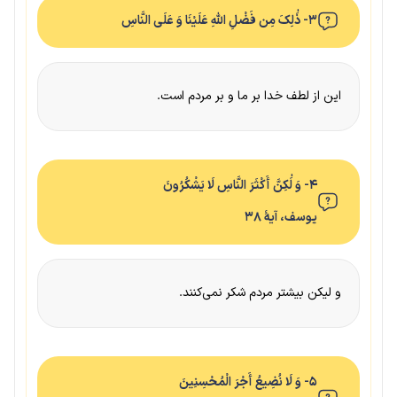
۳- ذَٰلِکَ مِن فَضْلِ اللَّهِ عَلَیْنَا وَ عَلَى النَّاسِ
این از لطف خدا بر ما و بر مردم است.
۴- وَ لَٰکِنَّ أَکْثَرَ النَّاسِ لَا یَشْکُرُونَ
یوسف، آیهٔ ۳۸
و لیکن بیشتر مردم شکر نمی‌کنند.
۵- وَ لَا نُضِیعُ أَجْرَ الْمُحْسِنِینَ