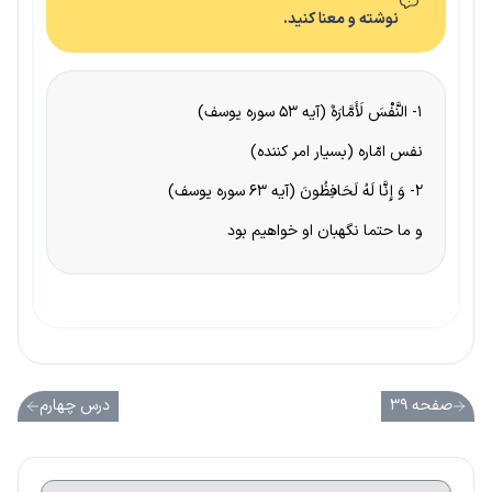
نوشته و معنا کنید.
۱- النَّفْسَ لَأَمَّارَهٌ (آیه ۵۳ سوره یوسف)
نفس امّاره (بسیار امر کننده)
۲- وَ إِنَّا لَهُ لَحَافِظُونَ (آیه ۶۳ سوره یوسف)
و ‌ما حتما نگهبان‌ ‌او‌ خواهیم‌ ‌بود‌
صفحه ۳۹
درس چهارم