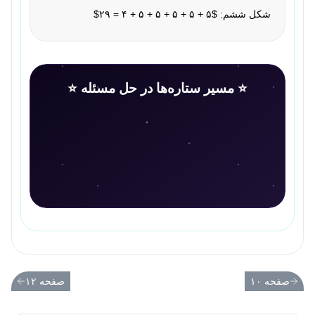
شکل ششم: $۵ + ۵ + ۵ + ۵ + ۵ + ۴ = ۲۹$
⭐ مسیر ستاره‌ها در حل مسئله ⭐
صفحه ۱۰
صفحه ۱۲