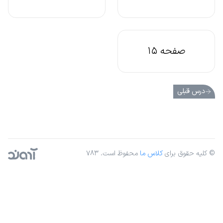
صفحه 15
درس قبلی
© کلیه حقوق برای
کلاس ما
محفوظ است. ۷۸۳
آژانس دیجیتال