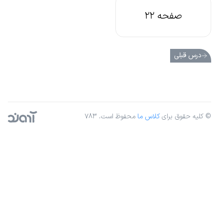
صفحه 22
درس قبلی
© کلیه حقوق برای
کلاس ما
محفوظ است. ۷۸۳
آژانس دیجیتال