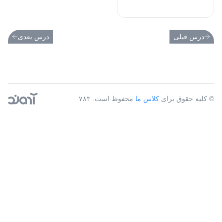
درس قبلی
درس بعدی
© کلیه حقوق برای
کلاس ما
محفوظ است. ۷۸۳
آژانس دیجیتال