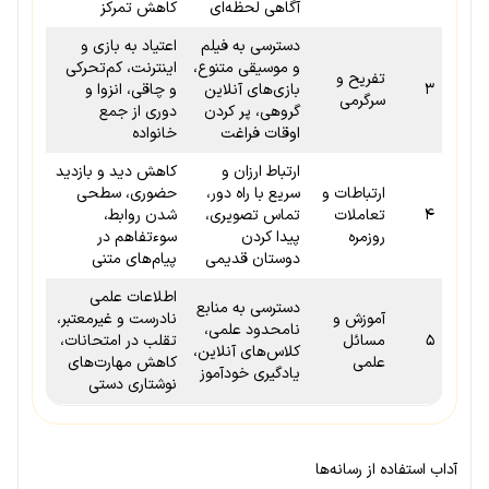
آگاهی لحظه‌ای
کاهش تمرکز
دسترسی به فیلم
اعتیاد به بازی و
و موسیقی متنوع،
اینترنت، کم‌تحرکی
تفریح و
۳
بازی‌های آنلاین
و چاقی، انزوا و
سرگرمی
گروهی، پر کردن
دوری از جمع
اوقات فراغت
خانواده
ارتباط ارزان و
کاهش دید و بازدید
ارتباطات و
سریع با راه دور،
حضوری، سطحی
۴
تعاملات
تماس تصویری،
شدن روابط،
روزمره
پیدا کردن
سوءتفاهم در
دوستان قدیمی
پیام‌های متنی
اطلاعات علمی
دسترسی به منابع
آموزش و
نادرست و غیرمعتبر،
نامحدود علمی،
۵
مسائل
تقلب در امتحانات،
کلاس‌های آنلاین،
علمی
کاهش مهارت‌های
یادگیری خودآموز
نوشتاری دستی
آداب استفاده از رسانه‌ها