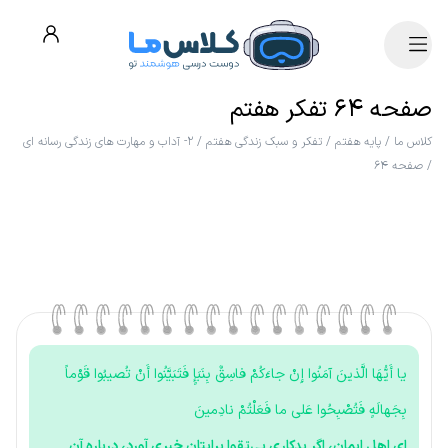
صفحه ۶۴ تفکر هفتم
کلاس ما
/
پایه هفتم
/
تفکر و سبک زندگی هفتم
/
۲- آداب و مهارت های زندگی رسانه ای
/
صفحه ۶۴
یا أَیُّهَا الَّذینَ آمَنُوا إِنْ جاءَکُمْ فاسِقٌ بِنَبَإٍ فَتَبَیَّنُوا أَنْ تُصیبُوا قَوْماً
بِجَهالَهٍ فَتُصْبِحُوا عَلی‌ ما فَعَلْتُمْ نادِمینَ
ای اهل ایمان، اگر بدکاری بی‌تقوا برایتان خبری آورد، درباره آن