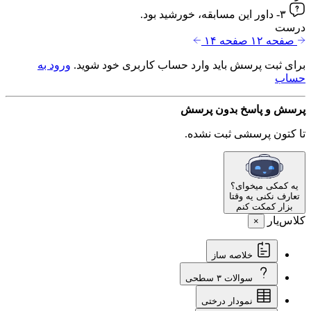
۳- داور این مسابقه، خورشید بود.
درست
صفحه ۱۲
صفحه ۱۴
برای ثبت پرسش باید وارد حساب کاربری خود شوید.
ورود به
حساب
پرسش و پاسخ
بدون پرسش
تا کتون پرسشی ثبت نشده.
یه کمکی میخوای؟
تعارف نکنی یه وقتا
بزار کمکت کنم
کلاس‌یار
×
خلاصه ساز
سوالات ۳ سطحی
نمودار درختی