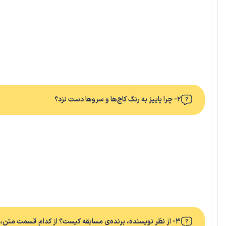
۲- چرا پاییز به رنگ کاج‌ها و سروها دست نزد؟
۳- از نظر نویسنده، برنده‌ی مسابقه کیست؟ از کدام قسمت متن، به این نتیجه رسیدید؟