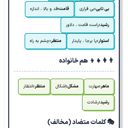
بی تابی:
بی قراری
قامت:
قد و بالا ، اندازه
رشید:
راست قامت ، دلاور
استوار:
پا برجا ، پایدار
منتظر:
چشم به راه
👨‍👩‍👧‍👦 هم خانواده
ماهر:
مهارت
مشکل:
اِشکال
منتظر:
انتظار
رشید:
رشادت
🎭 کلمات متضاد (مخالف)