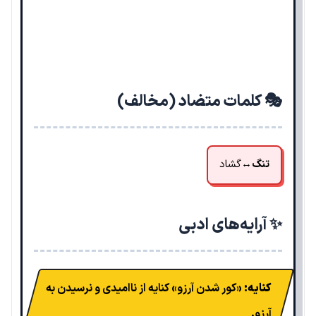
🎭 کلمات متضاد (مخالف)
تنگ
↔
گشاد
✨ آرایه‌های ادبی
کنایه:
«کور شدن آرزو» کنایه از ناامیدی و نرسیدن به
آرزو.