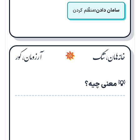
سامان دادن:
منظّم کردن
خانه‌هامان، تنگ
آرزومان، کور
✵
💡 معنی چیه؟