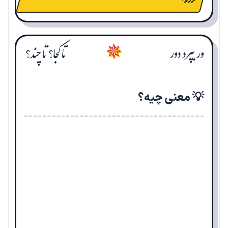
ور بپرد دور
تا کجا؟ تا چند؟
✵
💡 معنی چیه؟