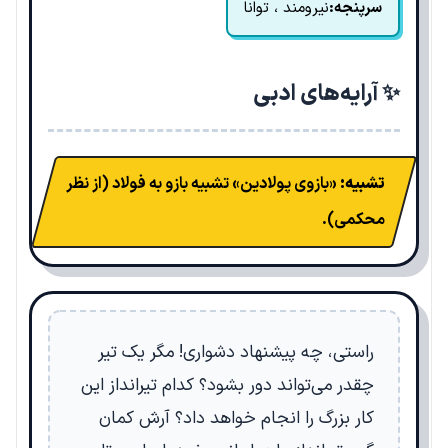
سرپنجه:
نیرومند ، توانا
✨ آرایه‌های ادبی
تشبیه:
«بازوی پولادین» تشبیه بازو به فولاد (از نظر
محکمی).
راستی، چه پیشنهاد دشواری! مگر یک تیر
چقدر می‌تواند دور بشود؟ کدام تیرانداز این
کار بزرگ را انجام خواهد داد؟ آرش کمان