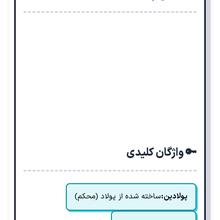
🔑 واژگان کلیدی
پولادین:
ساخته شده از پولاد (محکم)