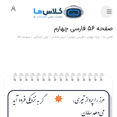
صفحه ۵۶ فارسی چهارم
کلاس ما
/
پایه چهارم
/
فارسی چهارم
/
درس ششم – آرشِ کمانگیر
/
صفحه ۵۶
مرز را پروازِ تیری،
گر به نزدیکی فرود آید
✵
می‌دهد سامان