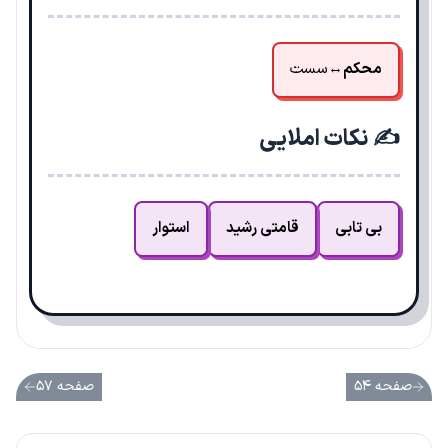
محکم
↔
سست
✍️ نکات املایی
بی تابی
قامتی رشید
استوار
صفحه ۵۴
صفحه ۵۷