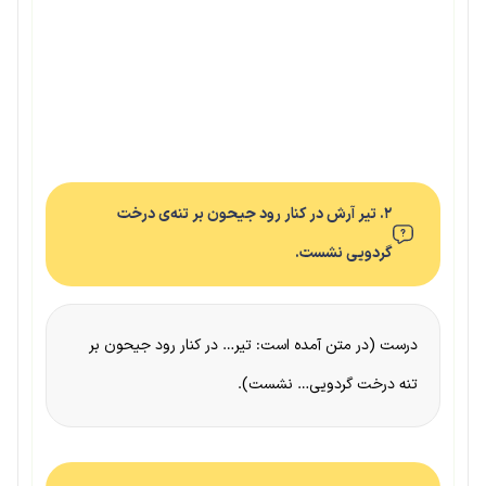
۲. تیر آرش در کنار رود جیحون بر تنه‌ی درخت
گردویی نشست.
درست (در متن آمده است: تیر… در کنار رود جیحون بر
تنه درخت گردویی… نشست).