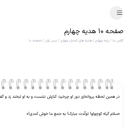
صفحه ۱۰ هدیه چهارم
کلاس ما
/
پایه چهارم
/
هدیه های آسمان چهارم
/
درس اول
/
صفحه ۱۰
در همین لحظه پروانه‌ای دور او چرخید؛ کنارش نشست و به او لبخند زد و گف
«سلام گیاه کوچولو! تولّدت مبارک! به جمع ما خوش آمدی!»