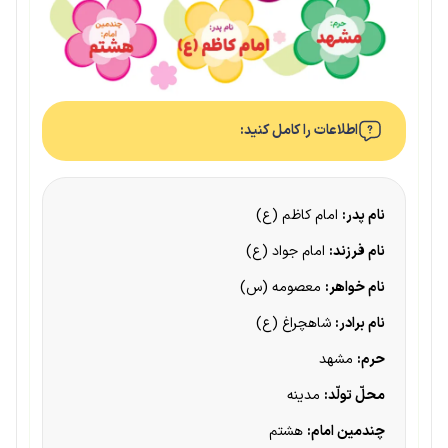
اطلاعات را کامل کنید:
نام پدر:
امام کاظم (ع)
نام فرزند:
امام جواد (ع)
نام خواهر:
معصومه (س)
نام برادر:
شاهچراغ (ع)
حرم:
مشهد
محلّ تولّد:
مدینه
چندمین امام:
هشتم