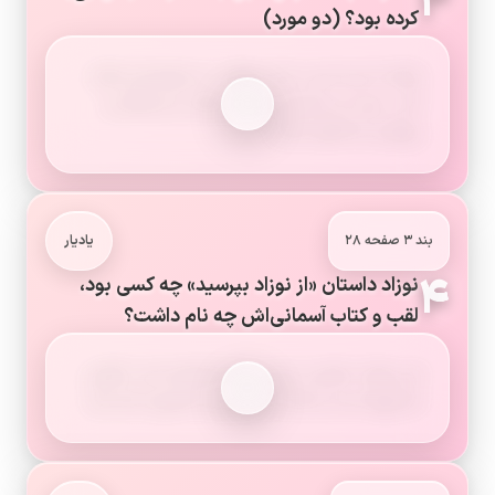
۳
کرده بود؟ (دو مورد)
اینکه تا زنده است نماز بخواند، به نیازمندان کمک
کند، نسبت به مادرش مهربان باشد و ستمکار و
زورگو و بداخلاق نباشد.
بند ۳ صفحه ۲۸
یادیار
۴
نوزاد داستان «از نوزاد بپرسید» چه کسی بود،
لقب و کتاب آسمانی‌اش چه نام داشت؟
این نوزاد «حضرت عیسیٰ علیه السلام» است. لقبش
«مسیح» است و کتاب آسمانی او، «انجیل» نام دارد.