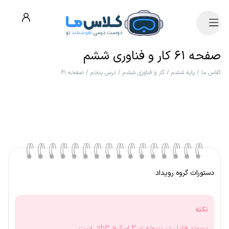
صفحه ۶۱ کار و فناوری ششم
کلاس ما
/
پایه ششم
/
کار و فناوری ششم
/
درس پنجم
/
صفحه ۶۱
دستورات گروه رویداد
نکته
پسوند فایل در نسخه ی ۳ اسکرچ sb3. است.