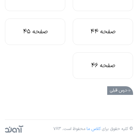
صفحه 44
صفحه 45
صفحه 46
درس قبلی
© کلیه حقوق برای
کلاس ما
محفوظ است. ۷۸۳
آژانس دیجیتال