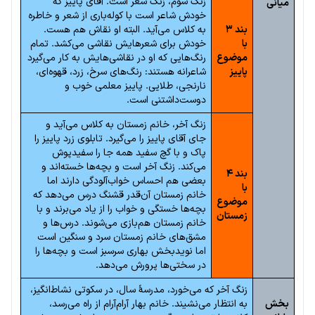
زنگ سوم، زنگ شعر است. آقای پاییز که
میانی
خودش شاعر است با کوله‌باری از شعر و خاطره
بند ۳
به کلاس می‌آید. البته او نقاش هم هست.
با
خودش برای شعرهایش نقاشی می‌کشد. تمام
موضوع
رنگ‌هایی که او در نقاشی‌هایش به کار می‌گیرد
پاییز
شاعرانه هستند: رنگ‌های سرخ، زرد، قهوه‌ای،
نارنجی، طلایی. پاییز معلمی خوب و
دوست‌داشتنی است.
زنگ آخر، خانم زمستان به کلاس می‌آید و
جای آقای پاییز را می‌گیرد. تابلوی زرد پاییز را
پاک و با گچ سفید همه جا را سفیدپوش
می‌کند. زنگ آخر است و بچه‌ها خسته‌اند و
بند ۴
بعضی هم احساس خواب‌آلودگی دارند اما
با
خانم زمستان آن‌قدر قشنگ درس می‌دهد که
موضوع
بچه‌ها خستگی و خواب را از یاد می‌برند و با
زمستان
خانم زمستان هم‌بازی می‌شوند. درس‌ها و
مشق‌های خانم زمستان سرد و سنگین است
اما نویدبخش بهاری سرسبز است و بچه‌ها را
در سختی‌ها پرورش می‌دهد.
زنگ آخر که می‌خورد، مدرسهٔ سال، در سکوتی نشاط‌انگیز،
بخش
به انتظار می‌نشیند. خانم بهار آرام‌آرام از راه می‌رسد،