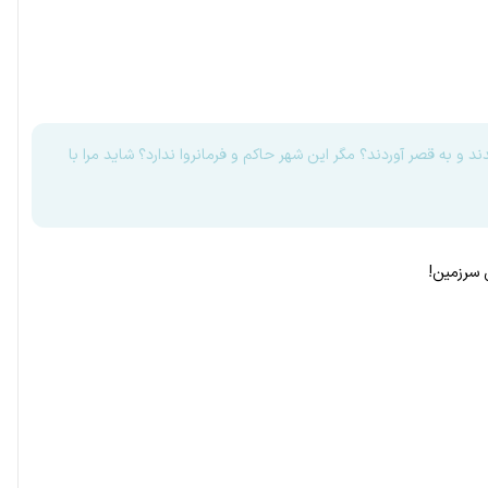
و به قصر آوردند؟ مگر این شهر حاکم و فرمانروا ندارد؟ شاید مرا با
 سرزمین!