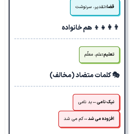
قضا:
تقدیر، سرنوشت
👨‍👩‍👧‍👦 هم خانواده
تعلیم:
علم، معلّم
🎭 کلمات متضاد (مخالف)
نیک نامی
↔
بد نامی
افزوده می شد
↔
کم می شد