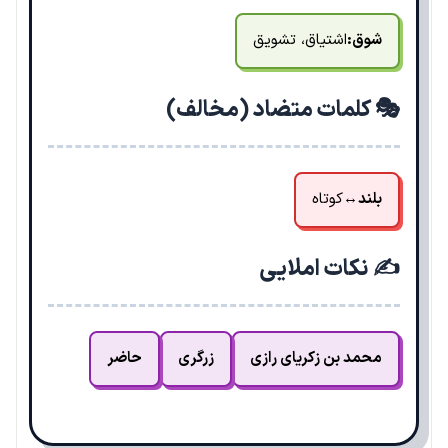
شوق:
اشتیاق، تشویق
🎭 کلمات متضاد (مخالف)
بلند
↔
کوتاه
✍️ نکات املایی
محمد بن زکریای رازی
زرگری
حاضر