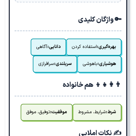
🔑 واژگان کلیدی
بهره‌گیری:
استفاده کردن
دانایی:
آگاهی
هوشیاری:
باهوشی
سربلندی:
سرافرازی
👨‍👩‍👧‍👦 هم خانواده
شرط:
شرایط، مشروط
موفقیت:
توفیق، موفق
✍️ نکات املایی