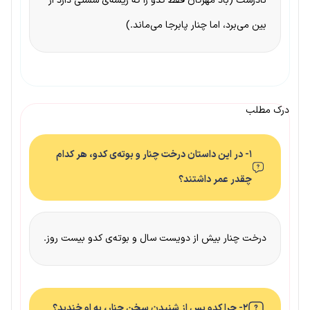
نادرست (باد مهرگان فقط کدو را که ریشه‌ی سستی دارد از
بین می‌برد، اما چنار پابرجا می‌ماند.)
درک مطلب
۱- در این داستان درخت چنار و بوته‌ی کدو، هر کدام
چقدر عمر داشتند؟
درخت چنار بیش از دویست سال و بوته‌ی کدو بیست روز.
۲- چرا کدو پس از شنیدن سخن چنار، به او خندید؟