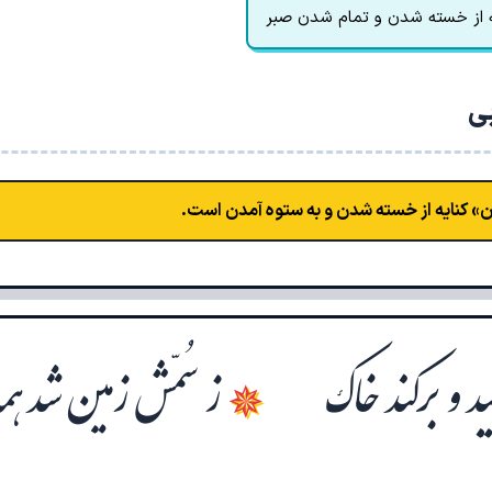
ه از خسته شدن و تمام شدن صبر
بی
» کنایه از خسته شدن و به ستوه آمدن است.
د و برکند خاک
ز سُمّش زمین شد ه
✵