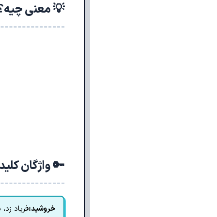
💡 معنی چیه؟
🔑 واژگان کلی
خروشید:
فریاد زد،