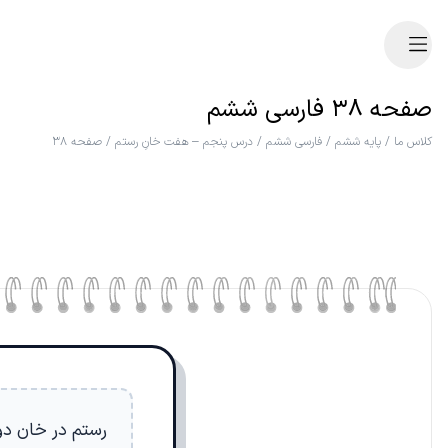
صفحه ۳۸ فارسی ششم
کلاس ما
/
پایه ششم
/
فارسی ششم
/
درس پنجم – هفت خانِ رستم
/
صفحه ۳۸
رستم در خان دو