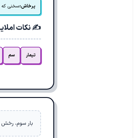
پرخاش:
سخنی که ا
✍️ نکات املای
تیمار
سم
بار سوم، رخش به