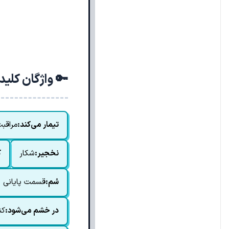
🔑 واژگان کلی
تیمار می‌کند:
مراقب
نخجیر:
شکار
ک
سُم:
قسمت پایانی پ
در خشم می‌شود:
کن