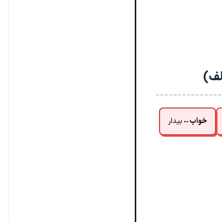
لف)
خواب
↔
بیدار