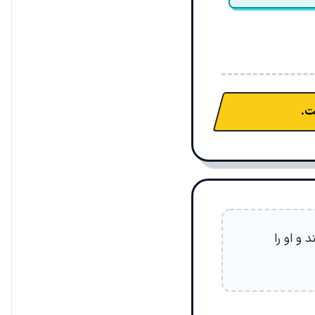
ت.
 و او را