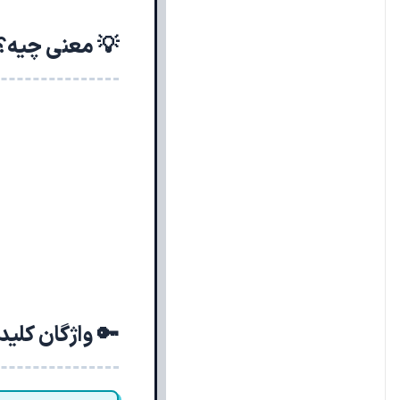
💡 معنی چیه؟
🔑 واژگان کلی