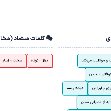
دی
🎭 کلمات متضاد (مخا
ت و مواظبت می‌کند
دراز
↔
کوتاه
سخت
↔
آسان
وفتن:
کوبیدن
ای چارپایان
دیده:
چشم
ایه از عصبانی شدن