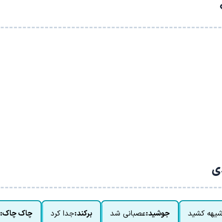
دی
 شیهه کشید
جوشید:
عصبانی شد
برکند:
جدا کرد
چاک چاک: