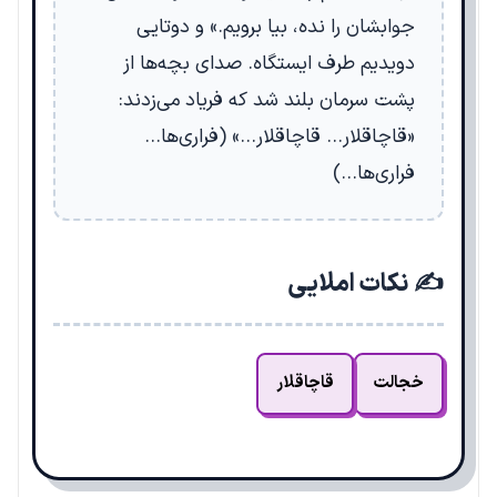
جوابشان را نده، بیا برویم.» و دوتایی
دویدیم طرف ایستگاه. صدای بچه‌ها از
پشت سرمان بلند شد که فریاد می‌زدند:
«قاچاقلار… قاچاقلار…» (فراری‌ها…
فراری‌ها…)
✍️ نکات املایی
خجالت
قاچاقلار