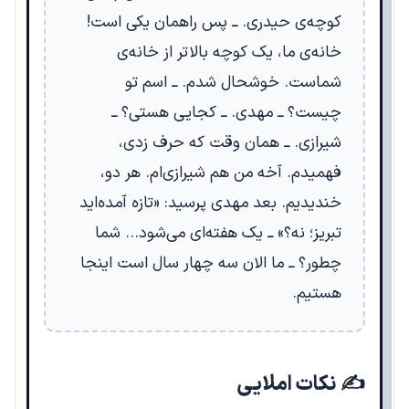
کوچه‌ی حیدری. ــ پس راهمان یکی است!
خانه‌ی ما، یک کوچه بالاتر از خانه‌ی
شماست. خوشحال شدم. ــ اسم تو
چیست؟ ــ مهدی. ــ کجایی هستی؟ ــ
شیرازی. ــ همان وقت که حرف زدی،
فهمیدم. آخه من هم شیرازی‌ام. هر دو،
خندیدیم. بعد مهدی پرسید: «تازه آمده‌اید
تبریز؛ نه؟» ــ یک هفته‌ای می‌شود… شما
چطور؟ ــ ما الان سه چهار سال است اینجا
هستیم.
✍️ نکات املایی