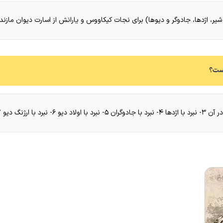
شیر، اژدها، جادوگر و دیوها) برای نجات کیکاووس و یارانش از اسارت دیوان مازن