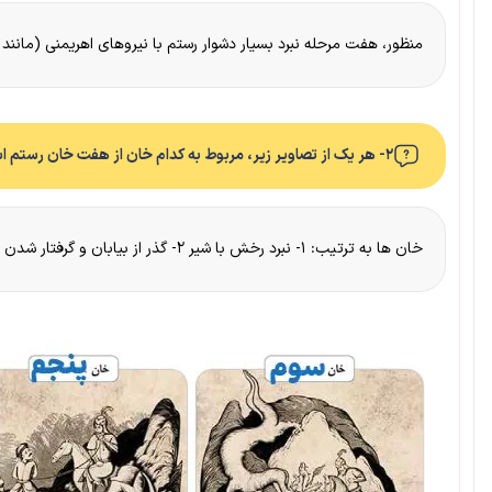
منظور، هفت مرحله نبرد بسیار دشوار رستم با نیروهای اهریمنی (مانند 
۲- هر یک از تصاویر زیر، مربوط به کدام خان از هفت خان رستم است؟
خان ها به ترتیب: ۱- نبرد رخش با شیر ۲- گذر از بیابان و گرفتار شدن در آن ۳- نبرد با اژدها ۴- نبرد با جادوگران ۵- نبرد با اولاد دیو ۶- نبرد با ارژنگ دیو ۷- نبرد با دیو سپید.