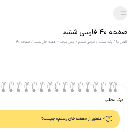
صفحه ۴۰ فارسی ششم
کلاس ما
/
پایه ششم
/
فارسی ششم
/
درس پنجم – هفت خانِ رستم
/
صفحه ۴۰
درک مطلب
۱- منظور از «هفت خان رستم» چیست؟