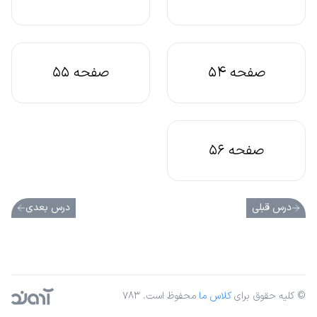
صفحه 54
صفحه 55
صفحه 56
درس قبلی
درس بعدی
© کلیه حقوق برای
کلاس ما
محفوظ است. ۷۸۳
آژانس دیجیتال