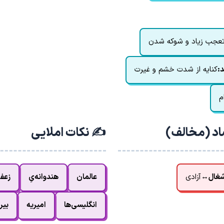
 تعجب زیاد و شوکه شدن
:
کنایه از شدت خشم و غیرت
م
اد (مخالف)
✍️ نکات املایی
شغال
↔
آزادی
عالمان
هندوانه‌یِ
زعف
انگلیسی‌ها
امیریه
بیر