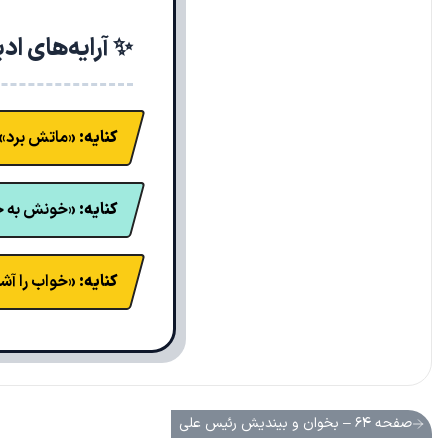
✨ آرایه‌های اد
کنایه:
«ماتش برد» ک
کنایه:
«خونش به جو
کنایه:
«خواب را آشف
صفحه ۶۴ – بخوان و بیندیش رئیس علی