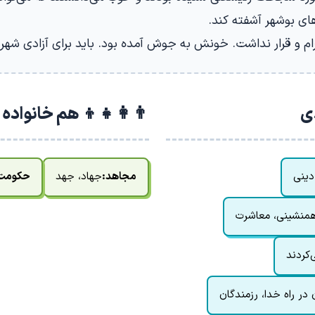
های بوشهر آشفته کند.
ام و قرار نداشت. خونش به جوش آمده بود. باید برای آزادی شهر 
دی
👨‍👩‍👧‍👦 هم خانواده
دینی
مجاهد:
جهاد، جهد
حکومت
منشینی، معاشرت
کردند
 در راه خدا، رزمندگان