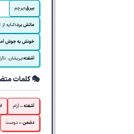
بیرق:
پرچم
ماتش برد:
کنایه از
خونش به جوش آمد
آشفته:
پریشان، ناآرا
🎭 کلمات متض
آشفته
↔
آرام
ا
دشمن
↔
دوست