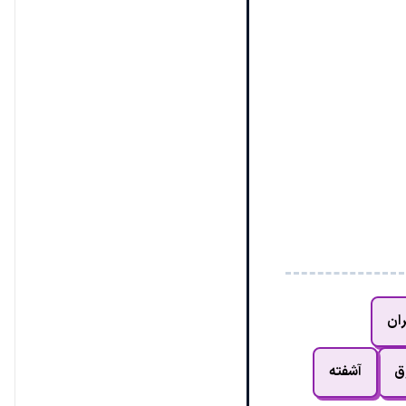
ران
ق
آشفته