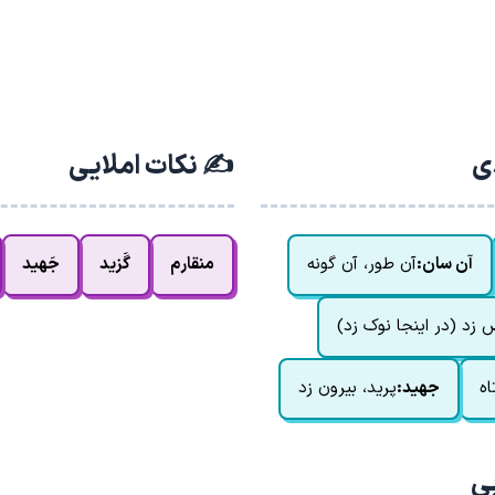
دی
✍️ نکات املایی
آن سان:
آن طور، آن گونه
منقارم
گَزید
جَهید
 زد (در اینجا نوک زد)
اه
جهید:
پرید، بیرون زد
بی