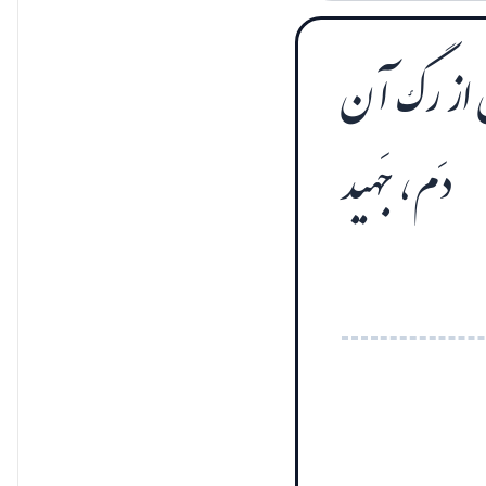
ن از رگ آن
دَم، جَهید