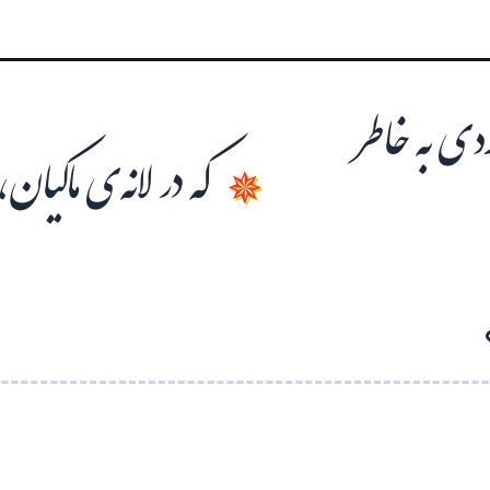
دی به خاطر
که در لانه‌ی ماکیا
✵