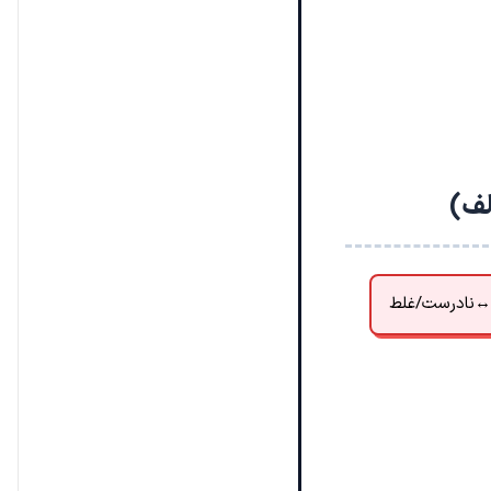
لف)
↔
نادرست/غلط