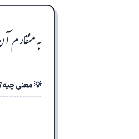
به منقارم آن‌
💡 معنی چیه؟