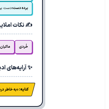
برده دست:
دست بر
✍️ نکات املای
خُردی
ماکیان
✨ آرایه‌های اد
کنایه:
«به خاطر درس