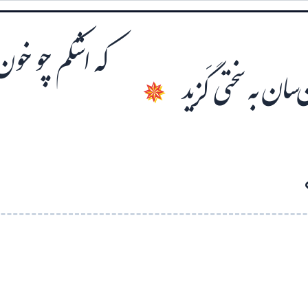
که اشکم چو خو
سان به سختی گَزید
✵