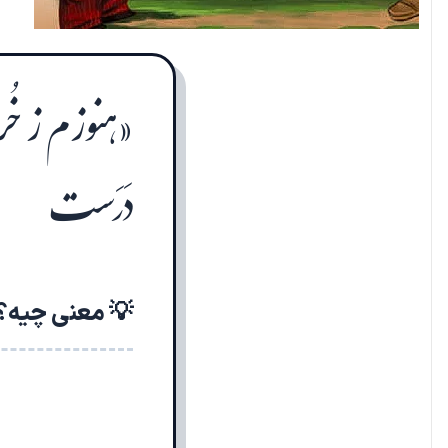
«هنوزم ز خُر
دَرَست
💡 معنی چیه؟