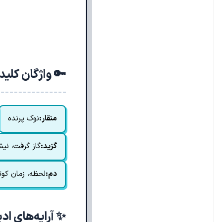
🔑 واژگان کلی
منقار:
نوک پرنده
گزید:
گاز گرفت، نیش
دم:
لحظه، زمان کوت
✨ آرایه‌های اد