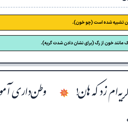
 تشبیه شده است (چو خون).
مانند خون از رگ (برای نشان دادن شدت گریه).
گریه‌ام زد که هان!
وطن‌داری آموز 
✵