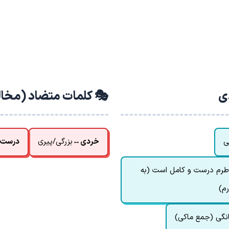
دی
🎭 کلمات متضاد (مخا
ی
خردی
↔
بزرگی/پیری
درست
طرم درست و کامل است (به
رم)
نگی (جمع ماکی)