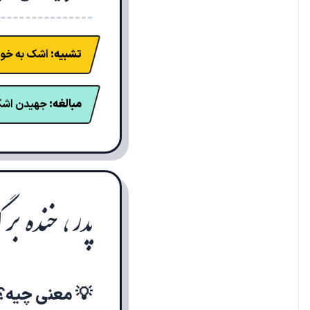
تشبیه:
اشک به خون
مبالغه:
جهیدن اشک 
پدر، خنده بر 
💡 معنی چیه؟