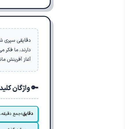
دقایقی سپری شد.
دارند، ما فکر م
آغاز آفرینش مان
🔑 واژگان کلی
دقایق:
جمع دقیقه، د