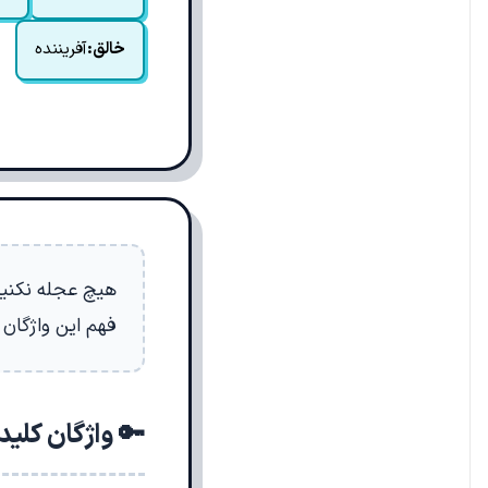
خالق:
آفریننده
هیچ عجله نکنید.
فهم این واژگان و
🔑 واژگان کلی