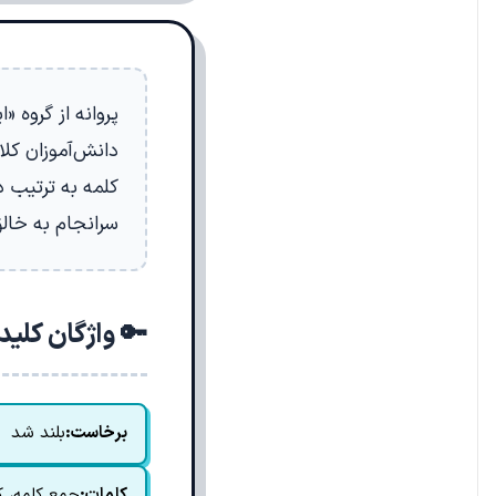
پروانه از گروه 
دانش‌آموزان کلا
کلمه به ترتیب د
سرانجام به خالق 
🔑 واژگان کلی
برخاست:
بلند شد
کلمات:
جمع کلمه، کل