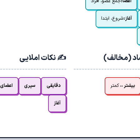
اعضا:
جمع عضو، افراد
آغاز:
شروع، ابتدا
اد (مخالف)
✍️ نکات املایی
بیشتر
↔
کمتر
دقایقی
سپری
اعضای
آغاز