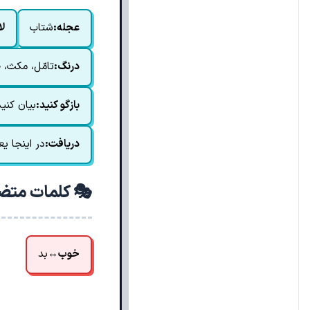
عجله:
شتاب
لا
درنگ:
تامّل، مکث، 
بازگو کنید:
بیان کنید
دریافت:
در اینجا ی
🎭 کلمات متض
خوب
↔
بد