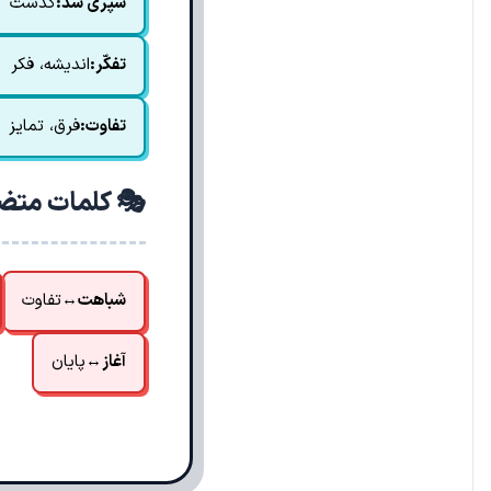
سپری شد:
گذشت
تفکّر:
اندیشه، فکر
تفاوت:
فرق، تمایز
🎭 کلمات متض
شباهت
↔
تفاوت
آغاز
↔
پایان