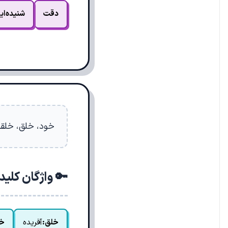
دقت
شنیده‌ای
خود، خلق، خلق
🔑 واژگان کلی
خلق:
آفریده
خل