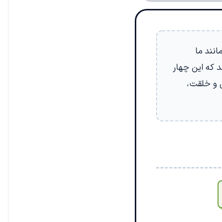
انند ما
د که این چهار
ق و خلقت،