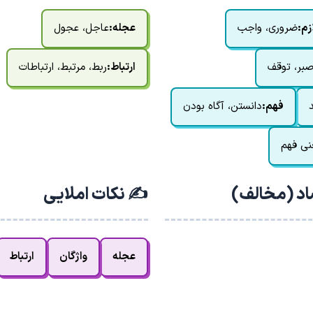
زم:
ضروری، واجب
عجله:
عاجل، عجول
صبر، توقف
ارتباط:
ربط، مرتبط، ارتباطات
فهم:
دانستن، آگاه بودن
عنی فهم
اد (مخالف)
✍️ نکات املایی
عجله
واژگان
ارتباط