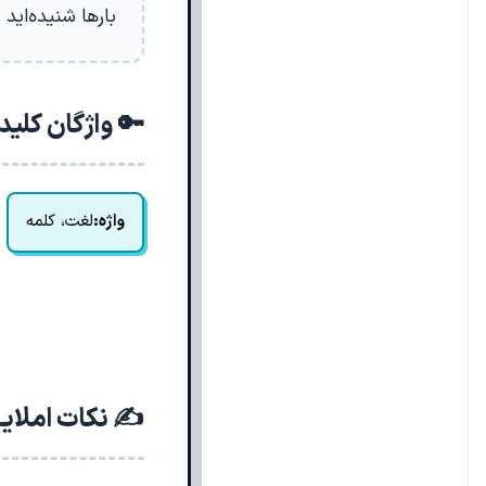
بارها شنیده‌اید 
🔑 واژگان کلی
واژه:
لغت، کلمه
✍️ نکات املای