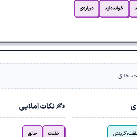
د
خوانده‌اید
درباره‌ی
ت، خالق.
دی
✍️ نکات املایی
قت:
آفرینش
خلقت
خالق