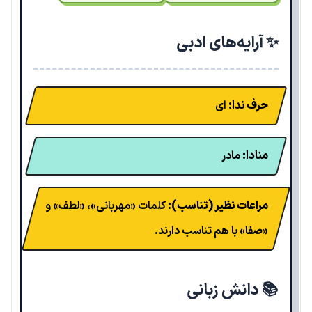
✨ آرایه‌های ادبی
حرف ندا:
ای
منادا:
مادر
مراعات نظیر (تناسب):
کلمات «مهربانی»، «لطف» و
«صفا» با هم تناسب دارند.
📚 دانش زبانی