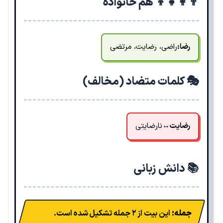
👨‍👩‍👧‍👦 هم خانواده
رضا:
راضی، رضایت، مرتضی
🎭 کلمات متضاد (مخالف)
رضایت
↔
نارضایتی
📚 دانش زبانی
جمله:
این بیت از ۲ جمله تشکیل شده است.