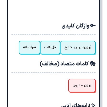
🔑 واژگان کلیدی
بُرون:
بیرون، خارج
دل:
قلب
سرا:
خانه
🎭 کلمات متضاد (مخالف)
برون
↔
درون
✨ آرایه‌های ادبی