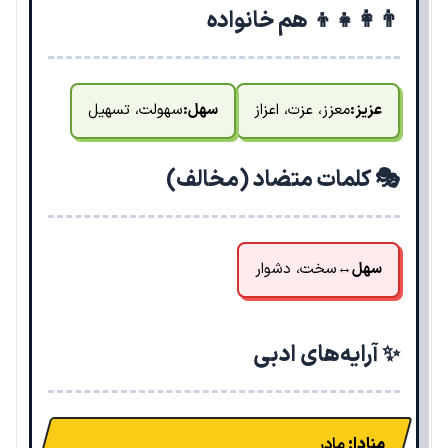
👨‍👩‍👧‍👦 هم خانواده
عزیز:
معزز، عزت، اعزاز
سهل:
سهولت، تسهیل
🎭 کلمات متضاد (مخالف)
سهل
↔
سخت، دشوار
✨ آرایه‌های ادبی
منادا:
مادر