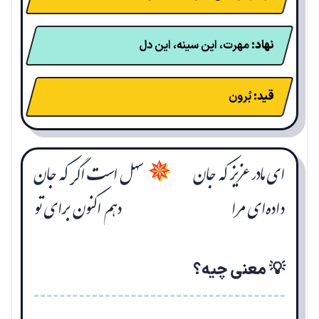
نهاد:
مهرت، این سینه، این دل
قید:
بُرون
ای مادر عزیز که جان
سهل است اگر که جان
✵
داده‌ای مرا
دهم اکنون برای تو
💡 معنی چیه؟