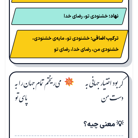
نهاد:
خشنودی تو، رضای خدا
ترکیب اضافی:
خشنودی تو، مایه‌ی خشنودی،
خشنودی من، رضای خدا، رضای تو
گر بود اختیار جهانی به
می‌ریختم تمام جهان را به
✵
دست من
پای تو
💡 معنی چیه؟