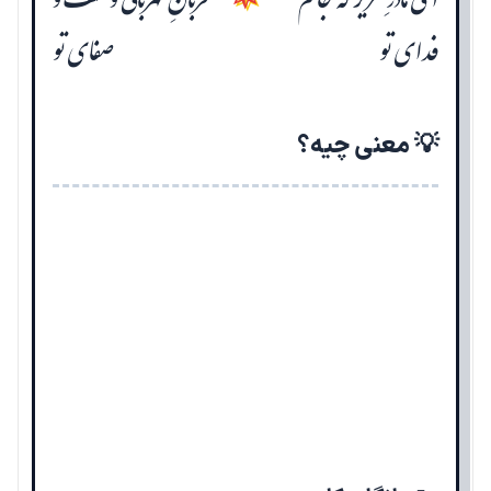
ای مادرِ عزیز که جانم
قربانِ مهربانی و لطف و
فدای تو
صفای تو
💡 معنی چیه؟