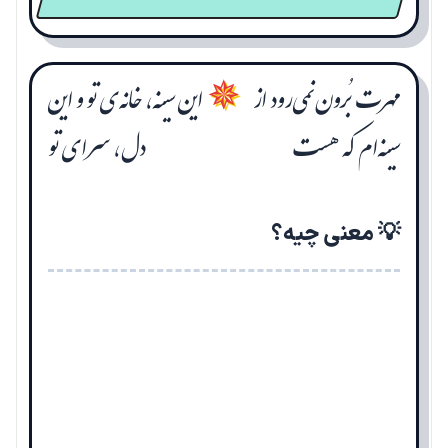
مهرت بُرون نمی‌رود از
این سینه، خانه‌ی تو و این
✵
سینه‌ام که هست
دل، سرای تو
💡 معنی چیه؟