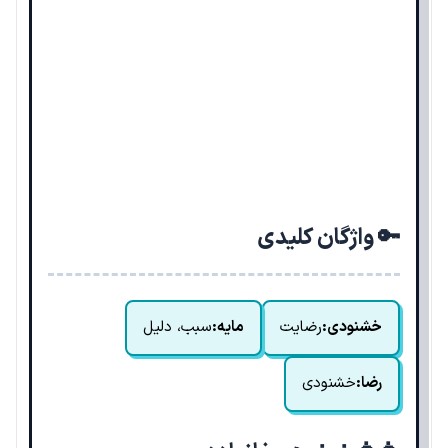
🔑 واژگان کلیدی
خشنودی:
رضایت
مایه:
سبب، دلیل
رضا:
خشنودی