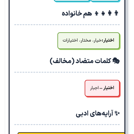
👨‍👩‍👧‍👦 هم خانواده
اختیار:
خیار، مختار، اختیارات
🎭 کلمات متضاد (مخالف)
اختیار
↔
اجبار
✨ آرایه‌های ادبی