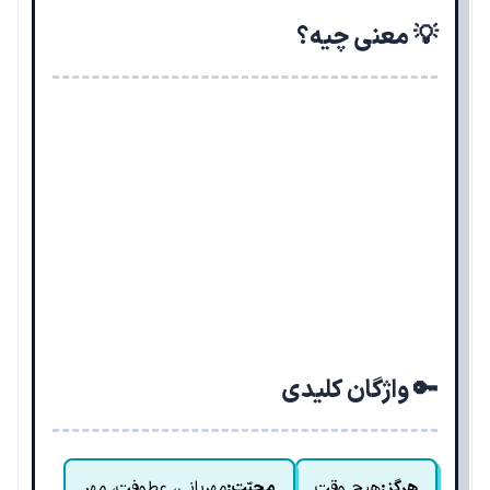
💡 معنی چیه؟
🔑 واژگان کلیدی
هرگز:
هیچ وقت
محبّت:
مهربانی، عطوفت، مهر