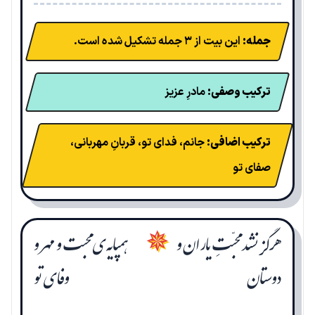
جمله:
این بیت از ۳ جمله تشکیل شده است.
ترکیب وصفی:
مادرِ عزیز
ترکیب اضافی:
جانم، فدای تو، قربانِ مهربانی،
صفای تو
هرگز نشد محبّتِ یاران و
همپایه‌ی محبت و مهر و
✵
دوستان
وفای تو