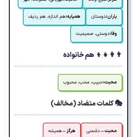
یاران:
دوستان
همپایه:
هم اندازه، هم ردیف
وفا:
دوستی، صمیمیت
👨‍👩‍👧‍👦 هم خانواده
محبت:
حبیب، محب، محبوب
🎭 کلمات متضاد (مخالف)
محبت
↔
دشمنی
هرگز
↔
همیشه