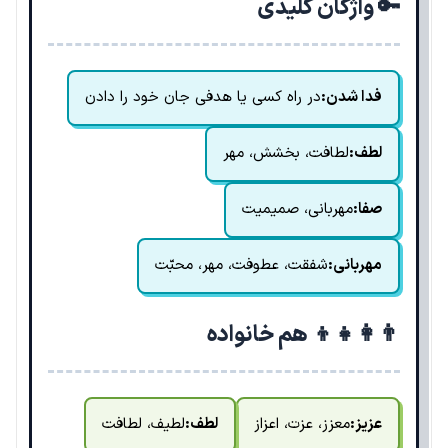
🔑 واژگان کلیدی
فدا شدن:
در راه کسی یا هدفی جان خود را دادن
لطف:
لطافت، بخشش، مهر
صفا:
مهربانی، صمیمیت
مهربانی:
شفقت، عطوفت، مهر، محبّت
👨‍👩‍👧‍👦 هم خانواده
عزیز:
معزز، عزت، اعزاز
لطف:
لطیف، لطافت