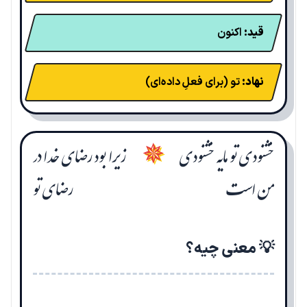
قید:
اکنون
نهاد:
تو (برای فعلِ داده‌ای)
خشنودی تو مایه خشنودی
زیرا بود رضای خدا در
✵
من است
رضای تو
💡 معنی چیه؟