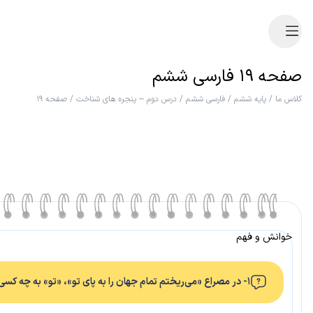
صفحه ۱۹ فارسی ششم
کلاس ما
/
پایه ششم
/
فارسی ششم
/
درس دوم – پنجره های شناخت
/
صفحه ۱۹
خوانش و فهم
۱- در مصراع «می‌ریختم تمام جهان را به پای تو»، «تو» به چه کسی اشاره دارد؟