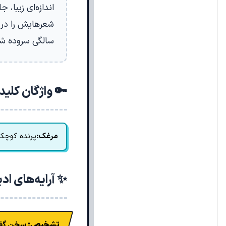
اندازه‌ای زیبا، 
شعرهایش را در ن
سالگی سروده ش
🔑 واژگان کلی
مرغک:
پرنده کوچک
✨ آرایه‌های اد
تشخیص:
سخن گفت