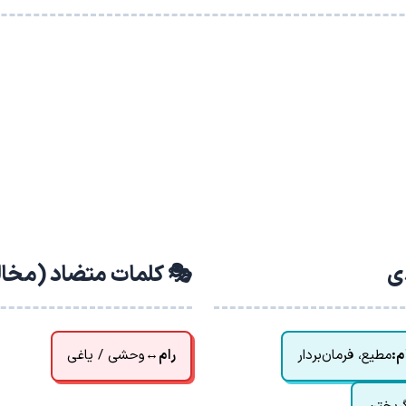
دی
🎭 کلمات متضاد (مخا
م:
مطیع، فرمان‌بردار
رام
↔
وحشی / یاغی