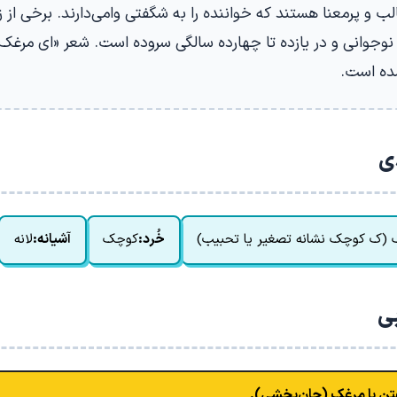
جالب و پرمعنا هستند که خواننده را به شگفتی وامی‌دارند. برخی از ز
وجوانی و در یازده تا چهارده سالگی سروده است. شعر «ای مرغک» 
ده است.
دی
 (ک کوچک نشانه تصغیر یا تحبیب)
خُرد:
کوچک
آشیانه:
لانه
بی
ن با مرغک (جان‌بخشی).