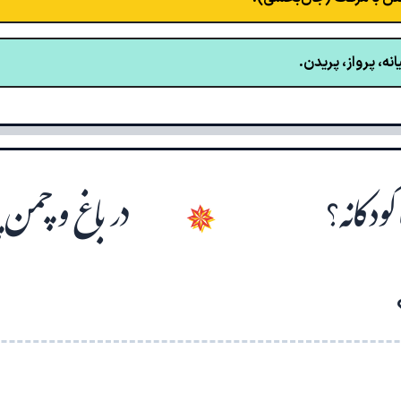
ه، پرواز، پریدن.
ودکانه؟
در باغ و چمن
✵