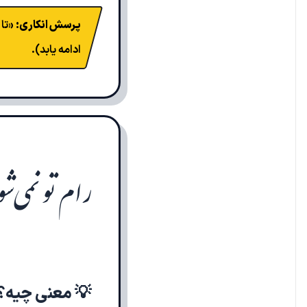
پرسش انکاری:
«تا 
ادامه یابد).
رام تو نمی‌شود
💡 معنی چیه؟