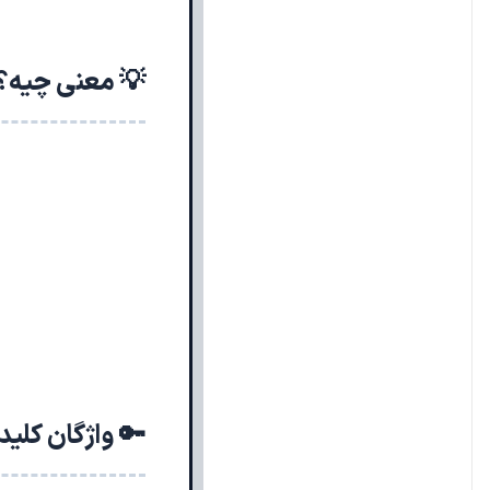
💡 معنی چیه؟
🔑 واژگان کلی