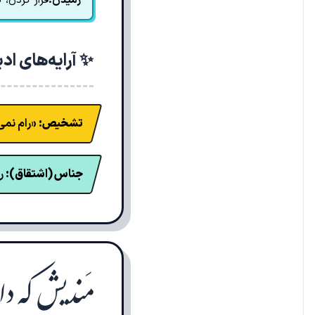
رمیدن:
فرار کردن، 
✨ آرایه‌های اد
تشخیص:
«رام نمی
جناس (اشتقاق):
را
مَندیش که د