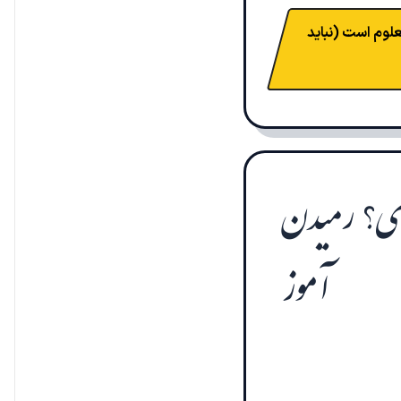
لوم است (نباید
دی؟ رمیدن
آموز