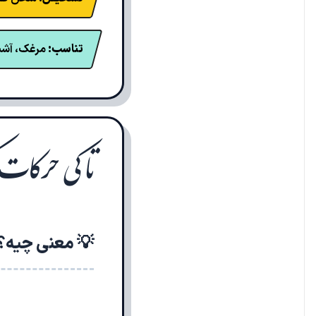
تناسب:
مرغک، آشیان
تا کی حرکات ک
💡 معنی چیه؟