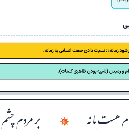
گریختن
بی
‌شود زمانه»: نسبت دادن صفت انسانی به زمانه.
م و رمیدن (شبیه بودن ظاهری کلمات).
ام هست یا نه
بر مردم چشم،
✵