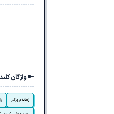
🔑 واژگان کلی
زمانه:
روزگار
را