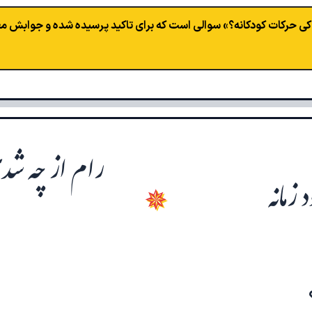
کی حرکات کودکانه؟» سوالی است که برای تاکید پرسیده شده و جوابش مع
رام از چه ش
 زمانه
✵