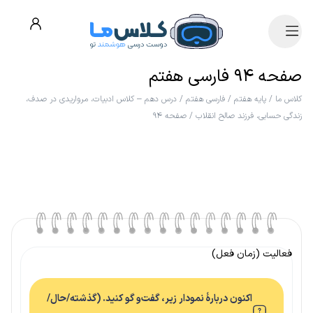
صفحه ۹۴ فارسی هفتم
کلاس ما
/
پایه هفتم
/
فارسی هفتم
/
درس دهم – کلاس ادبیات، مرواریدی در صدف،
زندگی حسابی، فرزند صالح انقلاب
/
صفحه ۹۴
فعالیت (زمان فعل)
اکنون دربارهٔ نمودار زیر، گفت‌و گو کنید. (گذشته/حال/