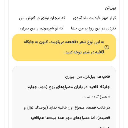
پیل‌تن
گر از عهدِ خُردیت یاد آمدی که بیچاره بودی در آغوش من
نکردی در این روز بر من جفا که تو شیرمردی و من پیرزن
به این نوع شعر «قطعه» می‌گویند. اکنون به جایگاه
قافیه در شعر توجّه کنید :
قافیه‌ها: پیل‌تن، من، پیرزن
جایگاه قافیه: در پایان مصراع‌های زوج (دوم، چهارم،
ششم) آمده است.
در قالب قطعه، مصراع اول قافیه ندارد (برخلاف غزل و
قصیده)، اما مصراع‌های دومِ همهٔ بیت‌ها هم‌قافیه