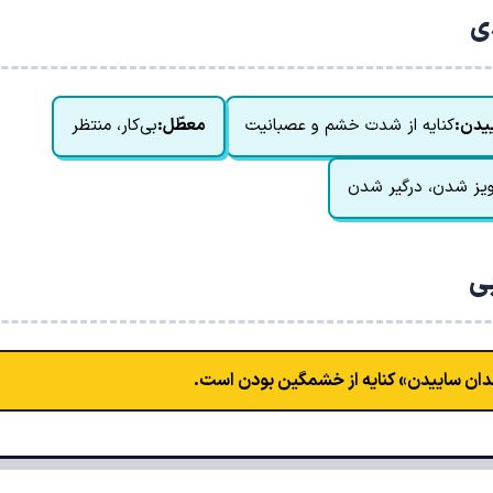
دی
ییدن:
کنایه از شدت خشم و عصبانیت
معطّل:
بی‌کار، منتظر
ویز شدن، درگیر شدن
بی
دان ساییدن» کنایه از خشمگین بودن است.