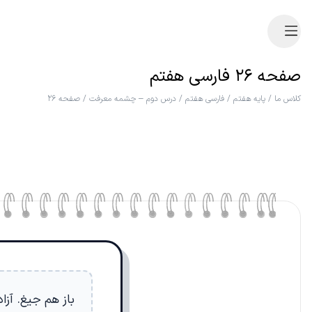
صفحه ۲۶ فارسی هفتم
کلاس ما
/
پایه هفتم
/
فارسی هفتم
/
درس دوم – چشمه معرفت
/
صفحه ۲۶
باز هم جیغ. آز