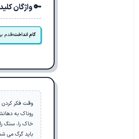
🔑 واژگان کلی
گام انداخت:
قدم بر
وقت فکر کردن نب
روناک به دهانش 
خاک را، سنگ را 
باید گرگ می شد.