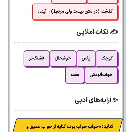
گذشته (در متن نیست ولی مرتبط)
↔
آینده
✍️ نکات املایی
کوچک
یاس
خوشحال
قشنگ‌تر
خواب‌آلودش
غصّه
✨ آرایه‌های ادبی
کنایه:
«خواب خواب بود» کنایه از خواب عمیق و