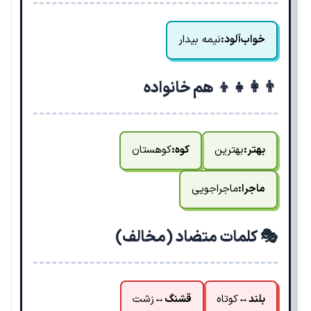
خواب‌آلود:
نیمه بیدار
👨‍👩‍👧‍👦 هم خانواده
بهتر:
بهترین
کوه:
کوهستان
ماجرا:
ماجراجویی
🎭 کلمات متضاد (مخالف)
بلند
↔
کوتاه
قشنگ
↔
زشت